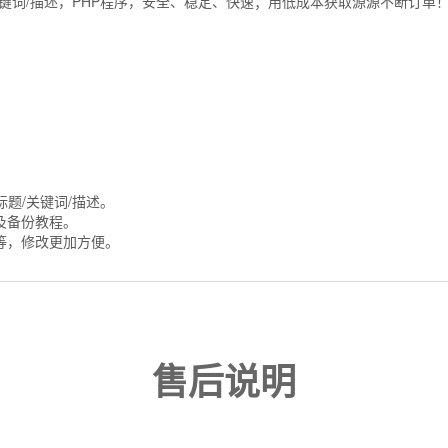
关键词/描述，PHP程序，安全、稳定、快速；用低成本获取源源不断订单
。
题/关键词/描述。
及备份教程。
等，修改更加方便。
售后说明